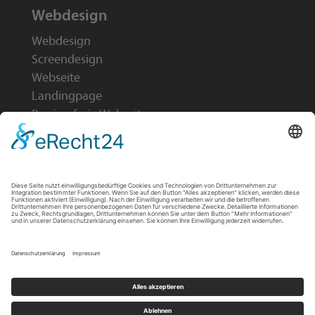
Webdesign
Webdesign
Screendesign
Webseite
Landingpage
Barrierefreie Webseiten
Online-Marketing
GEO Agentur B2B
Suchmaschinenoptimierung (SEO)
SEO für Onlineshop
Social Media Dienstleister
Google Ads Agentur
Onlinemarketing Recruiting
Direktanfrage
·
Glossar
·
Impressum
·
Datenschutz
·
Cookie-Einstellungen