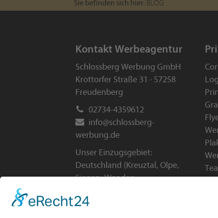
Sie befinden sich hier:
BLOG
Kontakt Werbeagentur
Pr
Schlossberg Werbung GmbH
Cor
Krottorfer Straße 31 · 57258
Log
Freudenberg
Pri
Gra
02734-4359612
Fly
info
@
schlossberg-
Wer
werbung
.
de
Pla
Unser Einzugsgebiet:
Wer
Deutschland (
Kreuztal
,
Olpe
,
Tea
Siegen
,
Wenden
,
Arb
Niederfischbach
, uvm.),
Österreich