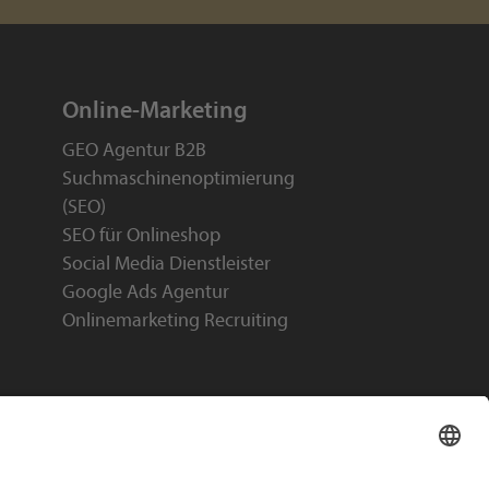
Online-Marketing
GEO Agentur B2B
Suchmaschinenoptimierung
(SEO)
SEO für Onlineshop
Social Media Dienstleister
Google Ads Agentur
Onlinemarketing Recruiting