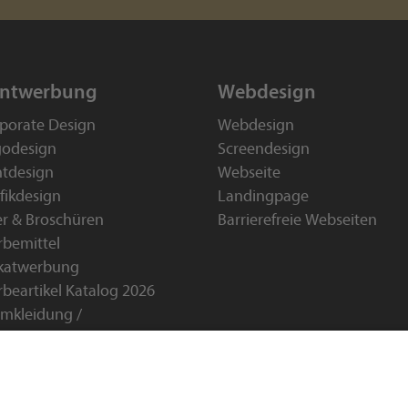
intwerbung
Webdesign
porate Design
Webdesign
odesign
Screendesign
ntdesign
Webseite
fikdesign
Landingpage
er & Broschüren
Barrierefreie Webseiten
bemittel
katwerbung
beartikel Katalog 2026
mkleidung /
eitskleidung