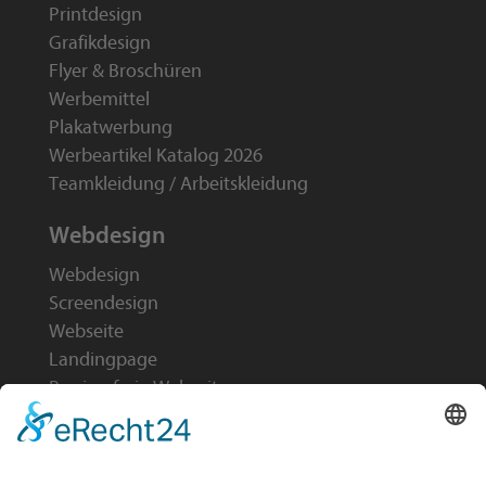
Printdesign
Grafikdesign
Flyer & Broschüren
Werbemittel
Plakatwerbung
Werbeartikel Katalog 2026
Teamkleidung / Arbeitskleidung
Webdesign
Webdesign
Screendesign
Webseite
Landingpage
Barrierefreie Webseiten
Online-Marketing
GEO Agentur B2B